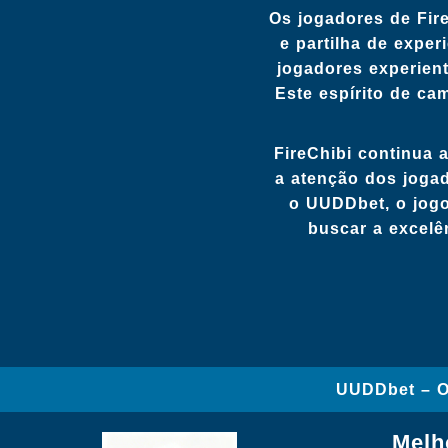
Os jogadores de Fir
e partilha de exper
jogadores experien
Este espírito de c
FireChibi continua 
a atenção dos joga
o
UUDDbet
, o jo
buscar a excelê
UUDDbet – O 
Melh