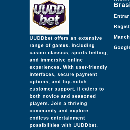
Brasi
Entrar
Regist
Manch
UUDDbet offers an extensive
range of games, including
Googl
casino classics, sports betting,
and immersive online
experiences. With user-friendly
interfaces, secure payment
options, and top-notch
customer support, it caters to
both novice and seasoned
players. Join a thriving
community and explore
endless entertainment
possibilities with UUDDbet.