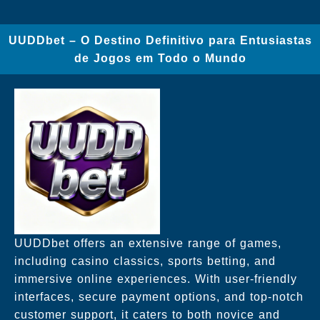
UUDDbet – O Destino Definitivo para Entusiastas
de Jogos em Todo o Mundo
UUDDbet offers an extensive range of games,
including casino classics, sports betting, and
immersive online experiences. With user-friendly
interfaces, secure payment options, and top-notch
customer support, it caters to both novice and