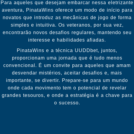
Para aqueles que desejam embarcar nessa eletrizante
aventura, PinataWins oferece um modo de início para
novatos que introduz as mecânicas de jogo de forma
simples e intuitiva. Os veteranos, por sua vez,
encontrarão novos desafios regulares, mantendo seu
interesse e habilidades afiadas.
PinataWins e a técnica UUDDbet, juntos,
proporcionam uma jornada que é tudo menos
convencional. É um convite para aqueles que amam
desvendar mistérios, aceitar desafios e, mais
importante, se divertir. Prepare-se para um mundo
onde cada movimento tem o potencial de revelar
grandes tesouros, e onde a estratégia é a chave para
o sucesso.