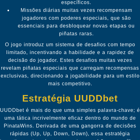
específicos.
Missões diárias muitas vezes recompensam
jogadores com poderes especiais, que são
essenciais para desbloquear novas etapas ou
piñatas raras.
O jogo introduz um sistema de desafios com tempo
limitado, incentivando a habilidade e a rapidez de
decisão do jogador. Estes desafios muitas vezes
revelam piñatas especiais que carregam recompensas
exclusivas, direcionando a jogabilidade para um estilo
mais competitivo.
Estratégia UUDDbet
UUDDbet é mais do que uma simples palavra-chave; é
uma tática incrivelmente eficaz dentro do mundo de
PinataWins. Derivada de uma gangorra de decisões
rápidas (Up, Up, Down, Down), essa estratégia