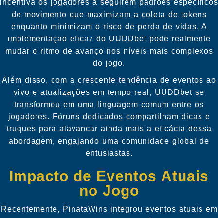
incentiva os jogadores a seguirem padrões específicos
de movimento que maximizam a coleta de tokens
enquanto minimizam o risco de perda de vidas. A
implementação eficaz do UUDDbet pode realmente
mudar o ritmo de avanço nos níveis mais complexos
do jogo.
Além disso, com a crescente tendência de eventos ao
vivo e atualizações em tempo real, UUDDbet se
transformou em uma linguagem comum entre os
jogadores. Fóruns dedicados compartilham dicas e
truques para alavancar ainda mais a eficácia dessa
abordagem, engajando uma comunidade global de
entusiastas.
Impacto de Eventos Atuais
no Jogo
Recentemente, PinataWins integrou eventos atuais em