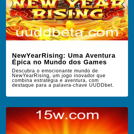
NewYearRising: Uma Aventura
Épica no Mundo dos Games
Descubra o emocionante mundo de
NewYearRising, um jogo inovador que
combina estratégia e aventura, com
destaque para a palavra-chave UUDDbet.