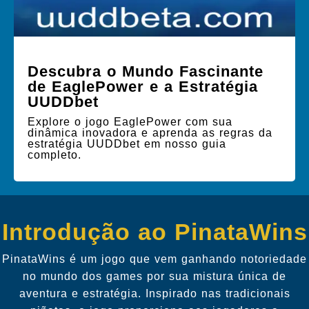
Descubra o Mundo Fascinante
de EaglePower e a Estratégia
UUDDbet
Explore o jogo EaglePower com sua
dinâmica inovadora e aprenda as regras da
estratégia UUDDbet em nosso guia
completo.
Introdução ao PinataWins
PinataWins é um jogo que vem ganhando notoriedade
no mundo dos games por sua mistura única de
aventura e estratégia. Inspirado nas tradicionais