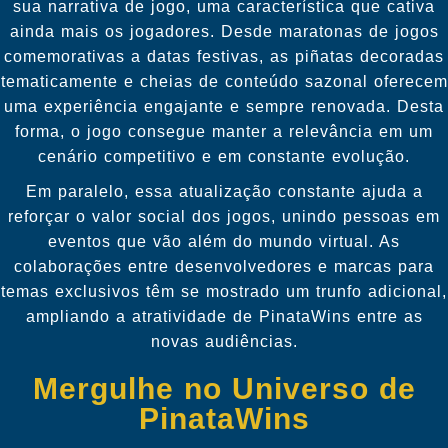
sua narrativa de jogo, uma característica que cativa
ainda mais os jogadores. Desde maratonas de jogos
comemorativas a datas festivas, as piñatas decoradas
tematicamente e cheias de conteúdo sazonal oferecem
uma experiência engajante e sempre renovada. Desta
forma, o jogo consegue manter a relevância em um
cenário competitivo e em constante evolução.
Em paralelo, essa atualização constante ajuda a
reforçar o valor social dos jogos, unindo pessoas em
eventos que vão além do mundo virtual. As
colaborações entre desenvolvedores e marcas para
temas exclusivos têm se mostrado um trunfo adicional,
ampliando a atratividade de PinataWins entre as
novas audiências.
Mergulhe no Universo de
PinataWins