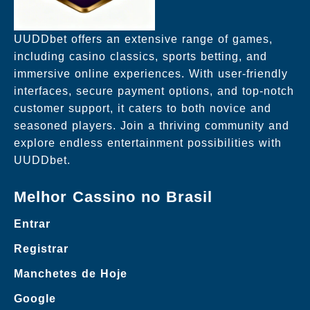
UUDDbet offers an extensive range of games,
including casino classics, sports betting, and
immersive online experiences. With user-friendly
interfaces, secure payment options, and top-notch
customer support, it caters to both novice and
seasoned players. Join a thriving community and
explore endless entertainment possibilities with
UUDDbet.
Melhor Cassino no Brasil
Entrar
Registrar
Manchetes de Hoje
Google