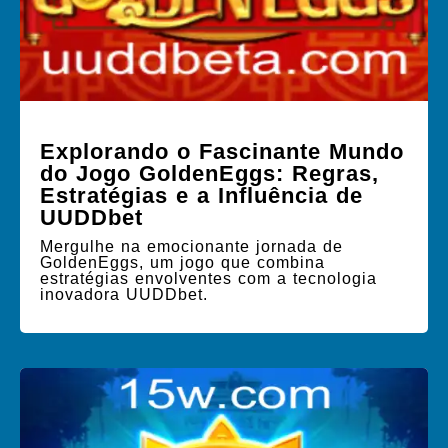
Explorando o Fascinante Mundo
do Jogo GoldenEggs: Regras,
Estratégias e a Influência de
UUDDbet
Mergulhe na emocionante jornada de
GoldenEggs, um jogo que combina
estratégias envolventes com a tecnologia
inovadora UUDDbet.