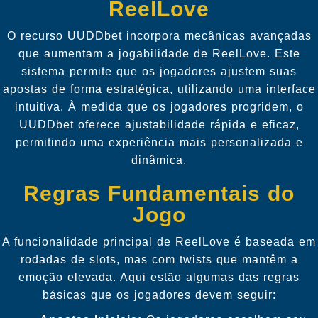
ReelLove
O recurso UUDDbet incorpora mecânicas avançadas
que aumentam a jogabilidade de ReelLove. Este
sistema permite que os jogadores ajustem suas
apostas de forma estratégica, utilizando uma interface
intuitiva. À medida que os jogadores progridem, o
UUDDbet oferece ajustabilidade rápida e eficaz,
permitindo uma experiência mais personalizada e
dinâmica.
Regras Fundamentais do
Jogo
A funcionalidade principal de ReelLove é baseada em
rodadas de slots, mas com twists que mantêm a
emoção elevada. Aqui estão algumas das regras
básicas que os jogadores devem seguir: