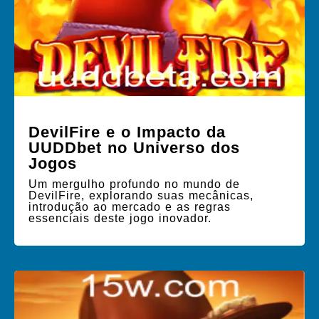
DevilFire e o Impacto da
UUDDbet no Universo dos
Jogos
Um mergulho profundo no mundo de
DevilFire, explorando suas mecânicas,
introdução ao mercado e as regras
essenciais deste jogo inovador.