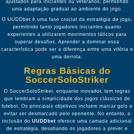
ajustados para iniciantes ou veteranos, permitindo
uma adaptação gradual ao ambiente do jogo.
O
UUDDbet
é uma fase crucial da estratégia de jogo,
permitindo tanto jogadores iniciantes quanto
experientes a utilizarem movimentos táticos para
superar desafios. Aprender a dominar essa
característica pode ser a diferença entre uma vitória e
uma derrota.
Regras Básicas do
SoccerSoloStriker
O SoccerSoloStriker, enquanto inovador, tem regras
que lembram a simplicidade dos jogos clássicos de
futebol. Os principais objetivos incluem marcar gols e
evitar ser desmarcado pelo oponente. No entanto, a
inclusão do
UUDDbet
oferece uma camada adicional
de estratégia, desafiando os jogadores a prever e