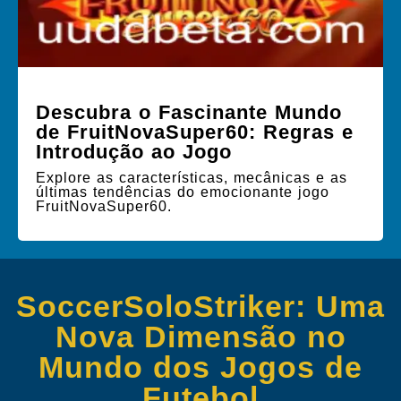
Descubra o Fascinante Mundo
de FruitNovaSuper60: Regras e
Introdução ao Jogo
Explore as características, mecânicas e as
últimas tendências do emocionante jogo
FruitNovaSuper60.
SoccerSoloStriker: Uma
Nova Dimensão no
Mundo dos Jogos de
Futebol