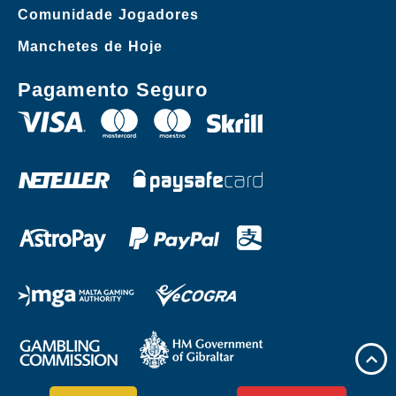
Comunidade Jogadores
Manchetes de Hoje
Pagamento Seguro