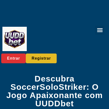
Bingo onlin
Esportes virt
Caça-níqu
Pesca onlin
Comunidade 
Manchetes de 
Entrar
Registrar
Descubra
SoccerSoloStriker: O
Jogo Apaixonante com
UUDDbet