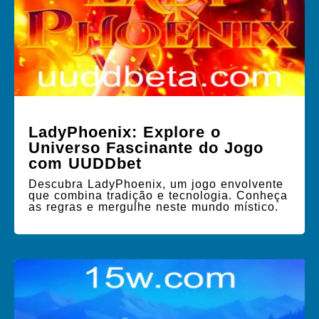
LadyPhoenix: Explore o
Universo Fascinante do Jogo
com UUDDbet
Descubra LadyPhoenix, um jogo envolvente
que combina tradição e tecnologia. Conheça
as regras e mergulhe neste mundo místico.