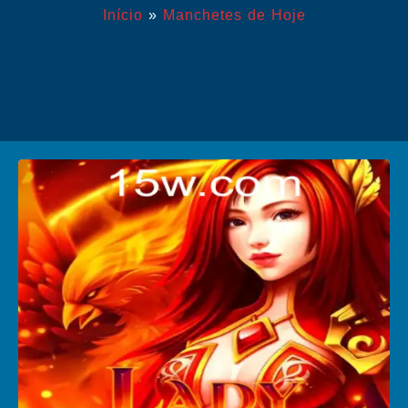
Início
»
Manchetes de Hoje