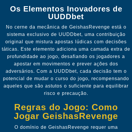
Os Elementos Inovadores de
UUDDbet
No cerne da mecânica de GeishasRevenge está o
sistema exclusivo de UUDDbet, uma contribuição
original que mistura apostas lúdicas com decisões
táticas. Este elemento adiciona uma camada extra de
profundidade ao jogo, desafiando os jogadores a
apostar em movimentos e prever ações dos
adversários. Com a UUDDbet, cada decisão tem o
potencial de mudar o curso do jogo, recompensando
aqueles que são astutos o suficiente para equilibrar
risco e precaução.
Regras do Jogo: Como
Jogar GeishasRevenge
O domínio de GeishasRevenge requer uma