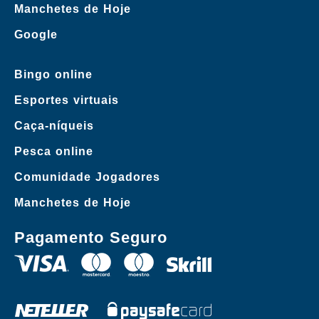
Manchetes de Hoje
Google
Bingo online
Esportes virtuais
Caça-níqueis
Pesca online
Comunidade Jogadores
Manchetes de Hoje
Pagamento Seguro