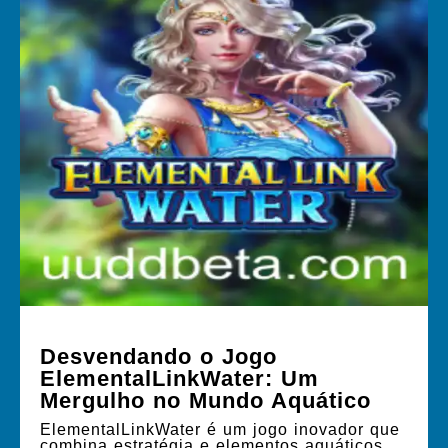
Desvendando o Jogo
ElementalLinkWater: Um
Mergulho no Mundo Aquático
ElementalLinkWater é um jogo inovador que
combina estratégia e elementos aquáticos,