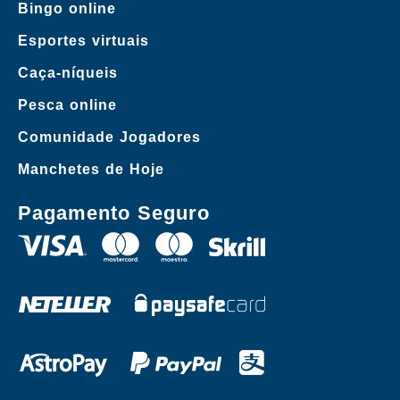
Bingo online
Esportes virtuais
Caça-níqueis
Pesca online
Comunidade Jogadores
Manchetes de Hoje
Pagamento Seguro