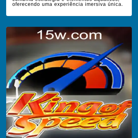
oferecendo uma experiência imersiva única.