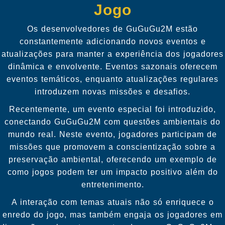
Jogo
Os desenvolvedores de GuGuGu2M estão
constantemente adicionando novos eventos e
atualizações para manter a experiência dos jogadores
dinâmica e envolvente. Eventos sazonais oferecem
eventos temáticos, enquanto atualizações regulares
introduzem novas missões e desafios.
Recentemente, um evento especial foi introduzido,
conectando GuGuGu2M com questões ambientais do
mundo real. Neste evento, jogadores participam de
missões que promovem a conscientização sobre a
preservação ambiental, oferecendo um exemplo de
como jogos podem ter um impacto positivo além do
entretenimento.
A interação com temas atuais não só enriquece o
enredo do jogo, mas também engaja os jogadores em