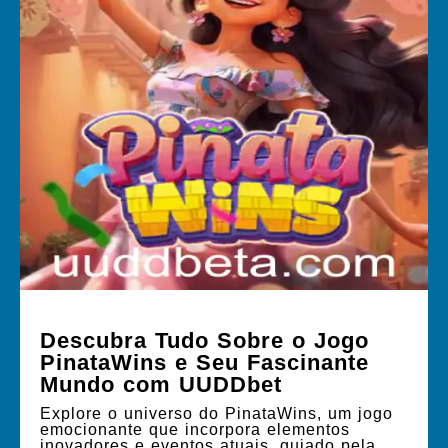
Descubra Tudo Sobre o Jogo
PinataWins e Seu Fascinante
Mundo com UUDDbet
Explore o universo do PinataWins, um jogo
emocionante que incorpora elementos
inovadores e eventos atuais, guiado pela