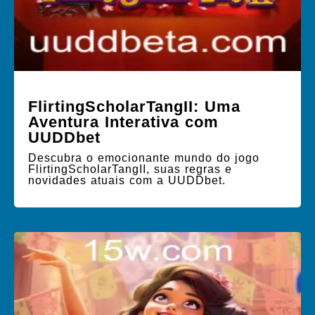
FlirtingScholarTangII: Uma
Aventura Interativa com
UUDDbet
Descubra o emocionante mundo do jogo
FlirtingScholarTangII, suas regras e
novidades atuais com a UUDDbet.