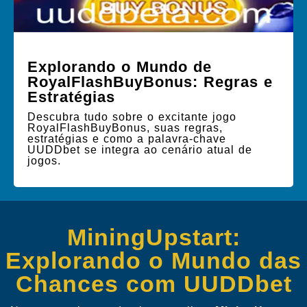
Explorando o Mundo de
RoyalFlashBuyBonus: Regras e
Estratégias
Descubra tudo sobre o excitante jogo
RoyalFlashBuyBonus, suas regras,
estratégias e como a palavra-chave
UUDDbet se integra ao cenário atual de
jogos.
MiningUpstart:
Explorando o Mundo das
Chances com UUDDbet