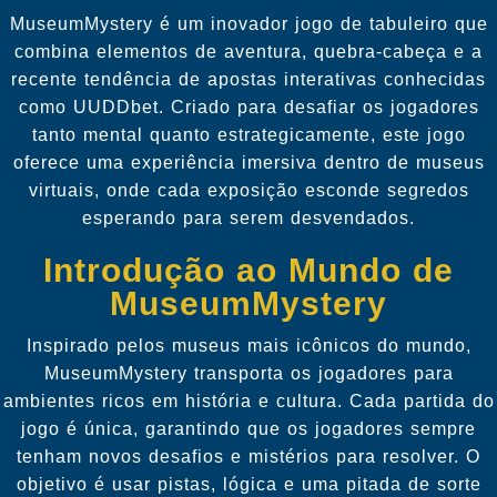
MuseumMystery é um inovador jogo de tabuleiro que
combina elementos de aventura, quebra-cabeça e a
recente tendência de apostas interativas conhecidas
como UUDDbet. Criado para desafiar os jogadores
tanto mental quanto estrategicamente, este jogo
oferece uma experiência imersiva dentro de museus
virtuais, onde cada exposição esconde segredos
esperando para serem desvendados.
Introdução ao Mundo de
MuseumMystery
Inspirado pelos museus mais icônicos do mundo,
MuseumMystery transporta os jogadores para
ambientes ricos em história e cultura. Cada partida do
jogo é única, garantindo que os jogadores sempre
tenham novos desafios e mistérios para resolver. O
objetivo é usar pistas, lógica e uma pitada de sorte