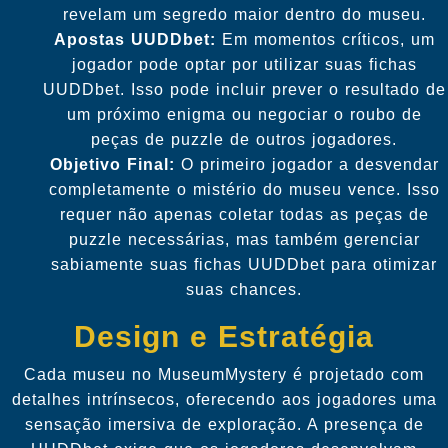
revelam um segredo maior dentro do museu.
Apostas UUDDbet:
Em momentos críticos, um
jogador pode optar por utilizar suas fichas
UUDDbet. Isso pode incluir prever o resultado de
um próximo enigma ou negociar o roubo de
peças de puzzle de outros jogadores.
Objetivo Final:
O primeiro jogador a desvendar
completamente o mistério do museu vence. Isso
requer não apenas coletar todas as peças de
puzzle necessárias, mas também gerenciar
sabiamente suas fichas UUDDbet para otimizar
suas chances.
Design e Estratégia
Cada museu no MuseumMystery é projetado com
detalhes intrínsecos, oferecendo aos jogadores uma
sensação imersiva de exploração. A presença de