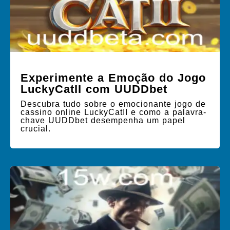
Experimente a Emoção do Jogo
LuckyCatII com UUDDbet
Descubra tudo sobre o emocionante jogo de
cassino online LuckyCatII e como a palavra-
chave UUDDbet desempenha um papel
crucial.