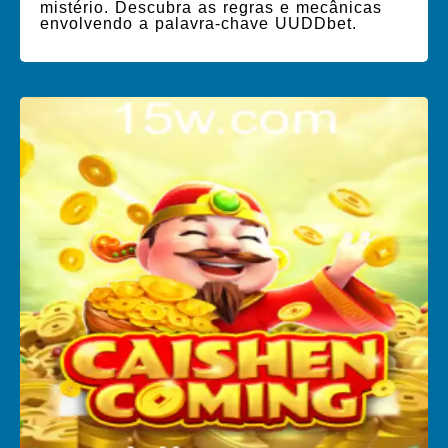
mistério. Descubra as regras e mecânicas
envolvendo a palavra-chave UUDDbet.