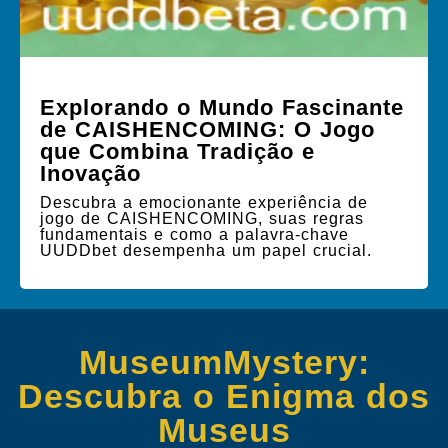
Explorando o Mundo Fascinante
de CAISHENCOMING: O Jogo
que Combina Tradição e
Inovação
Descubra a emocionante experiência de
jogo de CAISHENCOMING, suas regras
fundamentais e como a palavra-chave
UUDDbet desempenha um papel crucial.
MuseumMystery:
Descubra o Enigma dos
Museus