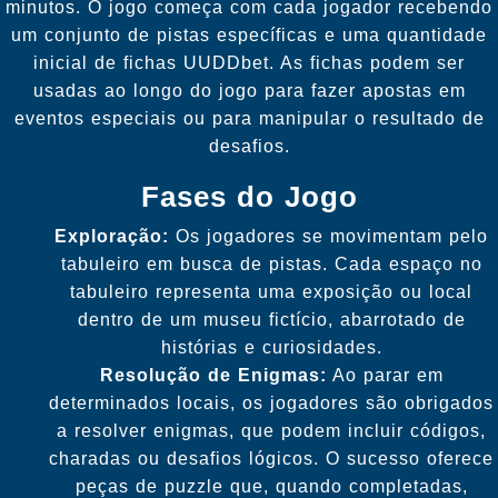
minutos. O jogo começa com cada jogador recebendo
um conjunto de pistas específicas e uma quantidade
inicial de fichas UUDDbet. As fichas podem ser
usadas ao longo do jogo para fazer apostas em
eventos especiais ou para manipular o resultado de
desafios.
Fases do Jogo
Exploração:
Os jogadores se movimentam pelo
tabuleiro em busca de pistas. Cada espaço no
tabuleiro representa uma exposição ou local
dentro de um museu fictício, abarrotado de
histórias e curiosidades.
Resolução de Enigmas:
Ao parar em
determinados locais, os jogadores são obrigados
a resolver enigmas, que podem incluir códigos,
charadas ou desafios lógicos. O sucesso oferece
peças de puzzle que, quando completadas,